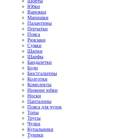
Шорты
Юбки
Варежки
Манишки
Палантины
Перчатки
Пояса
Рюкзаки
Сумки
Шапки
Шарфы
Бандалетки
Боди
Бюстгальтеры
Колготки
Комплекты
Нижние юбки
Носки
Панталоны
Поясa для чулок
Топы
Трусы
Чулки
Купальники
Туники