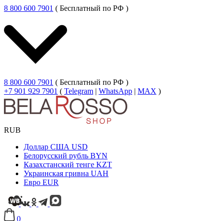
8 800 600 7901
( Бесплатный по РФ )
8 800 600 7901
( Бесплатный по РФ )
+7 901 929 7901
(
Telegram
|
WhatsApp
|
MAX
)
RUB
Доллар США
USD
Белорусский рубль
BYN
Казахстанский тенге
KZT
Украинская гривна
UAH
Евро
EUR
0