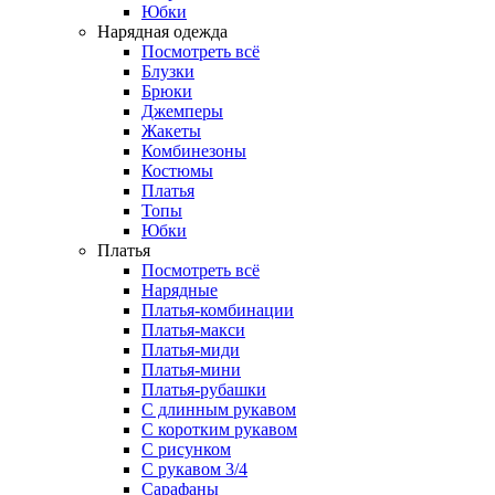
Юбки
Нарядная одежда
Посмотреть всё
Блузки
Брюки
Джемперы
Жакеты
Комбинезоны
Костюмы
Платья
Топы
Юбки
Платья
Посмотреть всё
Нарядные
Платья-комбинации
Платья-макси
Платья-миди
Платья-мини
Платья-рубашки
С длинным рукавом
С коротким рукавом
С рисунком
С рукавом 3/4
Сарафаны