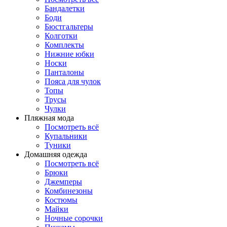
Бандалетки
Боди
Бюстгальтеры
Колготки
Комплекты
Нижние юбки
Носки
Панталоны
Поясa для чулок
Топы
Трусы
Чулки
Пляжная мода
Посмотреть всё
Купальники
Туники
Домашняя одежда
Посмотреть всё
Брюки
Джемперы
Комбинезоны
Костюмы
Майки
Ночные сорочки