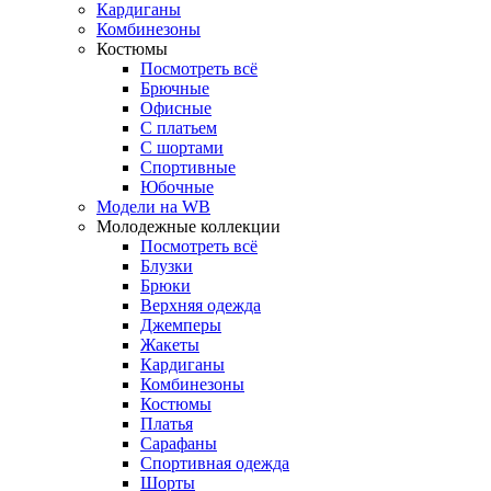
Кардиганы
Комбинезоны
Костюмы
Посмотреть всё
Брючные
Офисные
С платьем
С шортами
Спортивные
Юбочные
Модели на WB
Молодежные коллекции
Посмотреть всё
Блузки
Брюки
Верхняя одежда
Джемперы
Жакеты
Кардиганы
Комбинезоны
Костюмы
Платья
Сарафаны
Спортивная одежда
Шорты