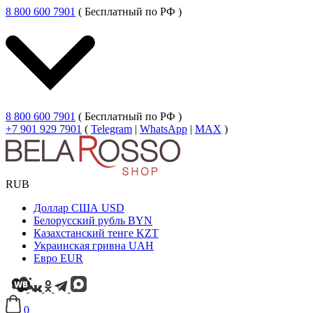
8 800 600 7901
( Бесплатный по РФ )
8 800 600 7901
( Бесплатный по РФ )
+7 901 929 7901
(
Telegram
|
WhatsApp
|
MAX
)
RUB
Доллар США
USD
Белорусский рубль
BYN
Казахстанский тенге
KZT
Украинская гривна
UAH
Евро
EUR
0