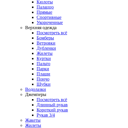
Кюлоты
Палаццо
Прямые
Спортивные
Укороченные
Верхняя одежда
Посмотреть всё
Бомберы
Ветровки
Дубленки
Жилеты
Куртки
Пальто
Парки
Плащи
Пончо
Шубки
Водолазки
Джемперы
Посмотреть всё
Длинный рукав
Короткий рукав
Рукав 3/4
Жакеты
Жилеты