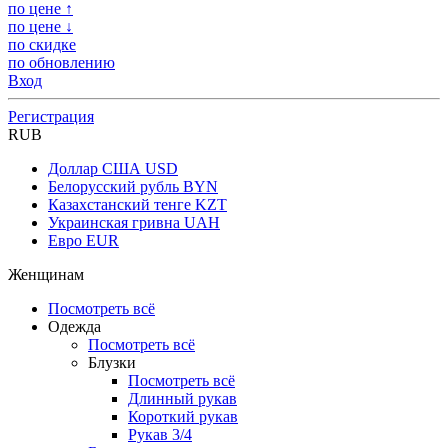
по цене ↑
по цене ↓
по скидке
по обновлению
Вход
Регистрация
RUB
Доллар США
USD
Белорусский рубль
BYN
Казахстанский тенге
KZT
Украинская гривна
UAH
Евро
EUR
Женщинам
Посмотреть всё
Одежда
Посмотреть всё
Блузки
Посмотреть всё
Длинный рукав
Короткий рукав
Рукав 3/4