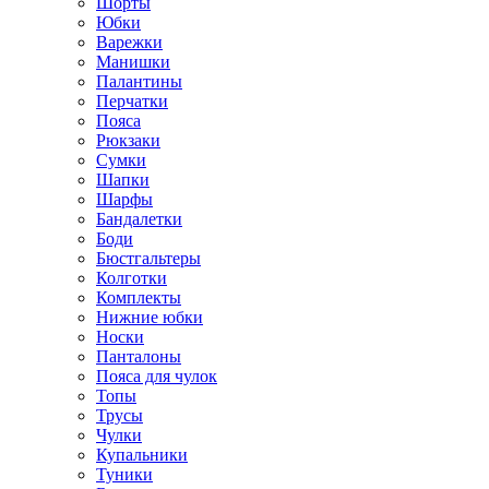
Шорты
Юбки
Варежки
Манишки
Палантины
Перчатки
Пояса
Рюкзаки
Сумки
Шапки
Шарфы
Бандалетки
Боди
Бюстгальтеры
Колготки
Комплекты
Нижние юбки
Носки
Панталоны
Поясa для чулок
Топы
Трусы
Чулки
Купальники
Туники