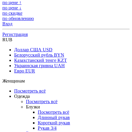
по цене ↑
по цене ↓
по скидке
по обновлению
Вход
Регистрация
RUB
Доллар США
USD
Белорусский рубль
BYN
Казахстанский тенге
KZT
Украинская гривна
UAH
Евро
EUR
Женщинам
Посмотреть всё
Одежда
Посмотреть всё
Блузки
Посмотреть всё
Длинный рукав
Короткий рукав
Рукав 3/4