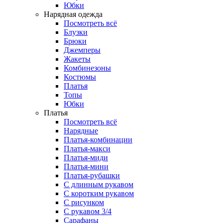
Юбки
Нарядная одежда
Посмотреть всё
Блузки
Брюки
Джемперы
Жакеты
Комбинезоны
Костюмы
Платья
Топы
Юбки
Платья
Посмотреть всё
Нарядные
Платья-комбинации
Платья-макси
Платья-миди
Платья-мини
Платья-рубашки
С длинным рукавом
С коротким рукавом
С рисунком
С рукавом 3/4
Сарафаны