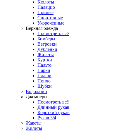
Кюлоты
Палаццо
Прямые
Спортивные
Укороченные
Верхняя одежда
Посмотреть всё
Бомберы
Ветровки
Дубленки
Жилеты
Куртки
Пальто
Парки
Плащи
Пончо
Шубки
Водолазки
Джемперы
Посмотреть всё
Длинный рукав
Короткий рукав
Рукав 3/4
Жакеты
Жилеты