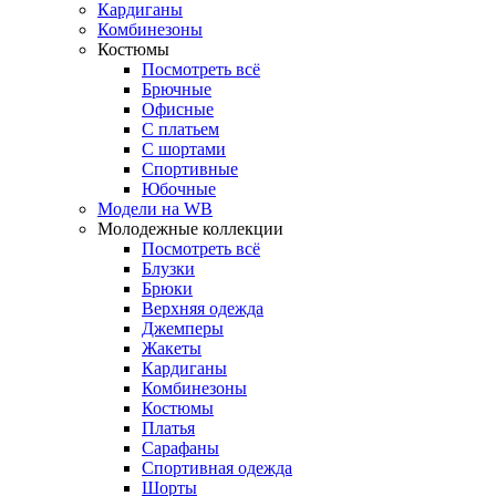
Кардиганы
Комбинезоны
Костюмы
Посмотреть всё
Брючные
Офисные
С платьем
С шортами
Спортивные
Юбочные
Модели на WB
Молодежные коллекции
Посмотреть всё
Блузки
Брюки
Верхняя одежда
Джемперы
Жакеты
Кардиганы
Комбинезоны
Костюмы
Платья
Сарафаны
Спортивная одежда
Шорты