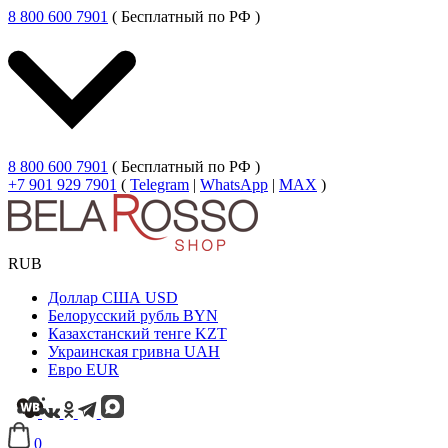
8 800 600 7901
( Бесплатный по РФ )
8 800 600 7901
( Бесплатный по РФ )
+7 901 929 7901
(
Telegram
|
WhatsApp
|
MAX
)
RUB
Доллар США
USD
Белорусский рубль
BYN
Казахстанский тенге
KZT
Украинская гривна
UAH
Евро
EUR
0