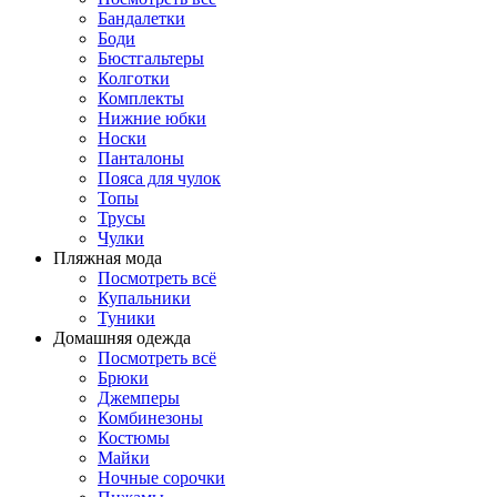
Бандалетки
Боди
Бюстгальтеры
Колготки
Комплекты
Нижние юбки
Носки
Панталоны
Поясa для чулок
Топы
Трусы
Чулки
Пляжная мода
Посмотреть всё
Купальники
Туники
Домашняя одежда
Посмотреть всё
Брюки
Джемперы
Комбинезоны
Костюмы
Майки
Ночные сорочки