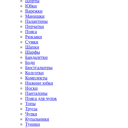
Шорты
Юбки
Варежки
Манишки
Палантины
Перчатки
Пояса
Рюкзаки
Сумки
Шапки
Шарфы
Бандалетки
Боди
Бюстгальтеры
Колготки
Комплекты
Нижние юбки
Носки
Панталоны
Поясa для чулок
Топы
Трусы
Чулки
Купальники
Туники