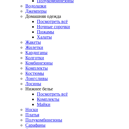
Полукомбинезоны
Водолазки
Джемперы
Домашняя одежда
Посмотреть всё
Ночные сорочки
Пижамы
Халаты
Жакеты
Жилетки
Кардиганы
Колготки
Комбинезоны
Комплекты
Костюмы
Лонгсливы
Лосины
Нижнее белье
Посмотреть всё
Комплекты
Майки
Носки
Платья
Полукомбинезоны
Сарафаны