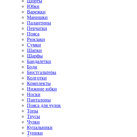
Шорты
Юбки
Варежки
Манишки
Палантины
Перчатки
Пояса
Рюкзаки
Сумки
Шапки
Шарфы
Бандалетки
Боди
Бюстгальтеры
Колготки
Комплекты
Нижние юбки
Носки
Панталоны
Поясa для чулок
Топы
Трусы
Чулки
Купальники
Туники