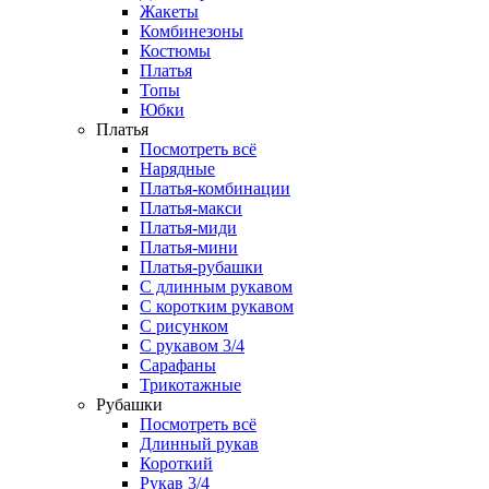
Жакеты
Комбинезоны
Костюмы
Платья
Топы
Юбки
Платья
Посмотреть всё
Нарядные
Платья-комбинации
Платья-макси
Платья-миди
Платья-мини
Платья-рубашки
С длинным рукавом
С коротким рукавом
С рисунком
С рукавом 3/4
Сарафаны
Трикотажные
Рубашки
Посмотреть всё
Длинный рукав
Короткий
Рукав 3/4