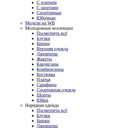
С платьем
С шортами
Спортивные
Юбочные
Модели на WB
Молодежные коллекции
Посмотреть всё
Блузки
Брюки
Верхняя одежда
Джемперы
Жакеты
Кардиганы
Комбинезоны
Костюмы
Платья
Сарафаны
Спортивная одежда
Шорты
Юбки
Нарядная одежда
Посмотреть всё
Блузки
Брюки
Джемперы