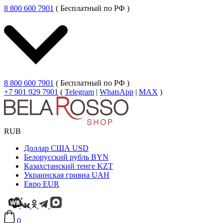
8 800 600 7901
( Бесплатный по РФ )
8 800 600 7901
( Бесплатный по РФ )
+7 901 929 7901
(
Telegram
|
WhatsApp
|
MAX
)
RUB
Доллар США
USD
Белорусский рубль
BYN
Казахстанский тенге
KZT
Украинская гривна
UAH
Евро
EUR
0