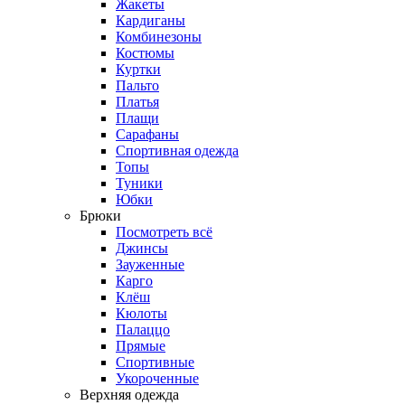
Жакеты
Кардиганы
Комбинезоны
Костюмы
Куртки
Пальто
Платья
Плащи
Сарафаны
Спортивная одежда
Топы
Туники
Юбки
Брюки
Посмотреть всё
Джинсы
Зауженные
Карго
Клёш
Кюлоты
Палаццо
Прямые
Спортивные
Укороченные
Верхняя одежда