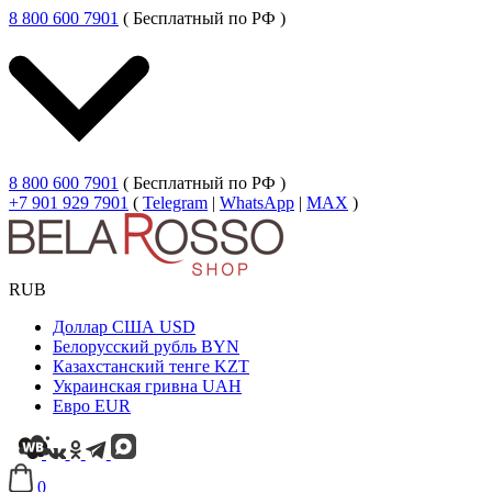
8 800 600 7901
( Бесплатный по РФ )
8 800 600 7901
( Бесплатный по РФ )
+7 901 929 7901
(
Telegram
|
WhatsApp
|
MAX
)
RUB
Доллар США
USD
Белорусский рубль
BYN
Казахстанский тенге
KZT
Украинская гривна
UAH
Евро
EUR
0