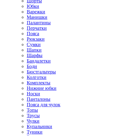
Шорты
Юбки
Варежки
Манишки
Палантины
Перчатки
Пояса
Рюкзаки
Сумки
Шапки
Шарфы
Бандалетки
Боди
Бюстгальтеры
Колготки
Комплекты
Нижние юбки
Носки
Панталоны
Поясa для чулок
Топы
Трусы
Чулки
Купальники
Туники