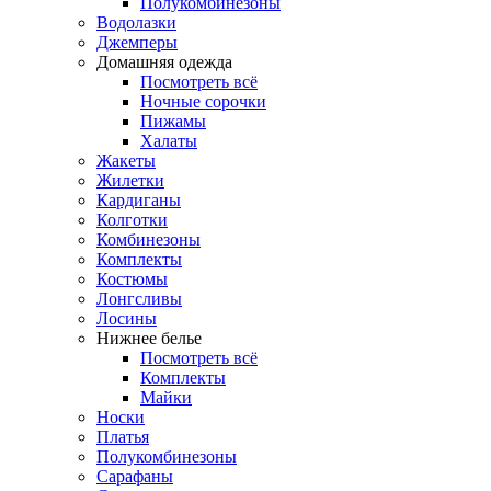
Полукомбинезоны
Водолазки
Джемперы
Домашняя одежда
Посмотреть всё
Ночные сорочки
Пижамы
Халаты
Жакеты
Жилетки
Кардиганы
Колготки
Комбинезоны
Комплекты
Костюмы
Лонгсливы
Лосины
Нижнее белье
Посмотреть всё
Комплекты
Майки
Носки
Платья
Полукомбинезоны
Сарафаны