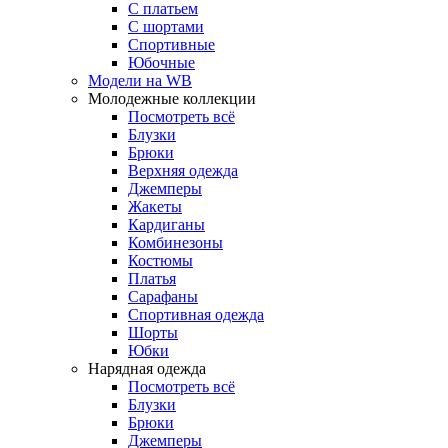
С платьем
С шортами
Спортивные
Юбочные
Модели на WB
Молодежные коллекции
Посмотреть всё
Блузки
Брюки
Верхняя одежда
Джемперы
Жакеты
Кардиганы
Комбинезоны
Костюмы
Платья
Сарафаны
Спортивная одежда
Шорты
Юбки
Нарядная одежда
Посмотреть всё
Блузки
Брюки
Джемперы