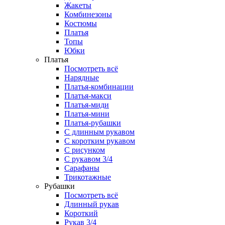
Жакеты
Комбинезоны
Костюмы
Платья
Топы
Юбки
Платья
Посмотреть всё
Нарядные
Платья-комбинации
Платья-макси
Платья-миди
Платья-мини
Платья-рубашки
С длинным рукавом
С коротким рукавом
С рисунком
С рукавом 3/4
Сарафаны
Трикотажные
Рубашки
Посмотреть всё
Длинный рукав
Короткий
Рукав 3/4