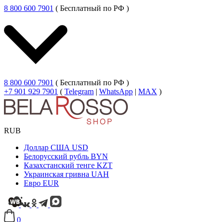
8 800 600 7901
( Бесплатный по РФ )
8 800 600 7901
( Бесплатный по РФ )
+7 901 929 7901
(
Telegram
|
WhatsApp
|
MAX
)
RUB
Доллар США
USD
Белорусский рубль
BYN
Казахстанский тенге
KZT
Украинская гривна
UAH
Евро
EUR
0