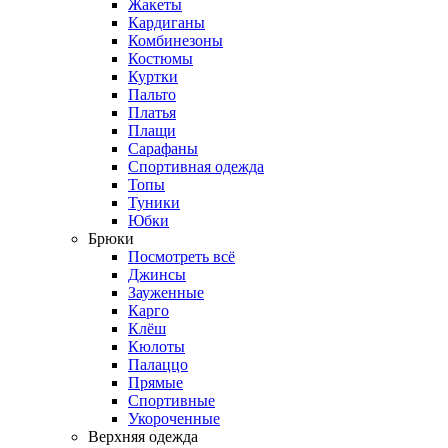
Жакеты
Кардиганы
Комбинезоны
Костюмы
Куртки
Пальто
Платья
Плащи
Сарафаны
Спортивная одежда
Топы
Туники
Юбки
Брюки
Посмотреть всё
Джинсы
Зауженные
Карго
Клёш
Кюлоты
Палаццо
Прямые
Спортивные
Укороченные
Верхняя одежда