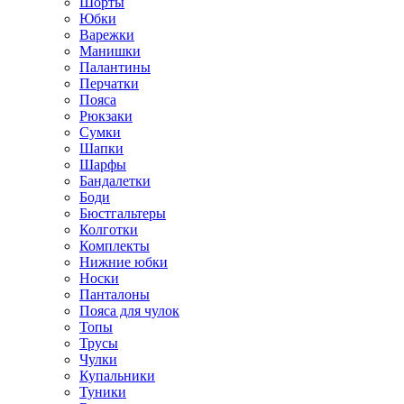
Шорты
Юбки
Варежки
Манишки
Палантины
Перчатки
Пояса
Рюкзаки
Сумки
Шапки
Шарфы
Бандалетки
Боди
Бюстгальтеры
Колготки
Комплекты
Нижние юбки
Носки
Панталоны
Поясa для чулок
Топы
Трусы
Чулки
Купальники
Туники