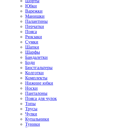
Шорты
Юбки
Варежки
Манишки
Палантины
Перчатки
Пояса
Рюкзаки
Сумки
Шапки
Шарфы
Бандалетки
Боди
Бюстгальтеры
Колготки
Комплекты
Нижние юбки
Носки
Панталоны
Поясa для чулок
Топы
Трусы
Чулки
Купальники
Туники