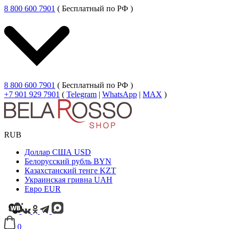
8 800 600 7901
( Бесплатный по РФ )
8 800 600 7901
( Бесплатный по РФ )
+7 901 929 7901
(
Telegram
|
WhatsApp
|
MAX
)
RUB
Доллар США
USD
Белорусский рубль
BYN
Казахстанский тенге
KZT
Украинская гривна
UAH
Евро
EUR
0