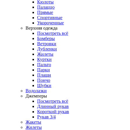
Кюлоты
Палаццо
Прямые
Спортивные
Укороченные
Верхняя одежда
Посмотреть всё
Бомберы
Ветровки
Дубленки
Жилеты
Куртки
Пальто
Парки
Плащи
Пончо
Шубки
Водолазки
Джемперы
Посмотреть всё
Длинный рукав
Короткий рукав
Рукав 3/4
Жакеты
Жилеты