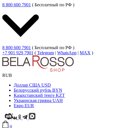
8 800 600 7901
( Бесплатный по РФ )
8 800 600 7901
( Бесплатный по РФ )
+7 901 929 7901
(
Telegram
|
WhatsApp
|
MAX
)
RUB
Доллар США
USD
Белорусский рубль
BYN
Казахстанский тенге
KZT
Украинская гривна
UAH
Евро
EUR
0