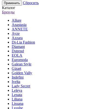
Сбросить
Каталог
Бренды
Allure
Anastasia
ANNETE
Ayze
Azzara
Di-Lia Fashion
Diamant
Dstrend
EOLA
Euromoda
Galean Style
Gizart
Golden Vally
Indefini
Ivelta
Lady Secret
Leleya
Lenata
Liliana
Lissana
Lyushe