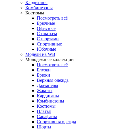
Кардиганы
Комбинезоны
Костюмы
Посмотреть всё
Брючные
Офисные
С платьем
С шортами
Спортивные
Юбочные
Модели на WB
Молодежные коллекции
Посмотреть всё
Блузки
Брюки
Верхняя одежда
Джемперы
Жакеты
Кардиганы
Комбинезоны
Костюмы
Платья
Сарафаны
Спортивная одежда
Шорты