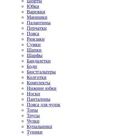
Шорты
Юбки
Варежки
Манишки
Палантины
Перчатки
Пояса
Рюкзаки
Сумки
Шапки
Шарфы
Бандалетки
Боди
Бюстгальтеры
Колготки
Комплекты
Нижние юбки
Носки
Панталоны
Поясa для чулок
Топы
Трусы
Чулки
Купальники
Туники