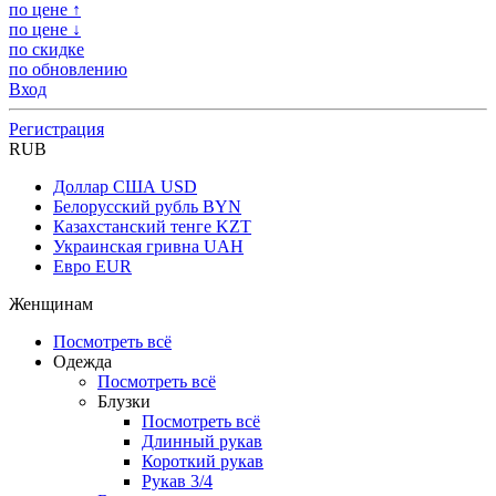
по цене ↑
по цене ↓
по скидке
по обновлению
Вход
Регистрация
RUB
Доллар США
USD
Белорусский рубль
BYN
Казахстанский тенге
KZT
Украинская гривна
UAH
Евро
EUR
Женщинам
Посмотреть всё
Одежда
Посмотреть всё
Блузки
Посмотреть всё
Длинный рукав
Короткий рукав
Рукав 3/4