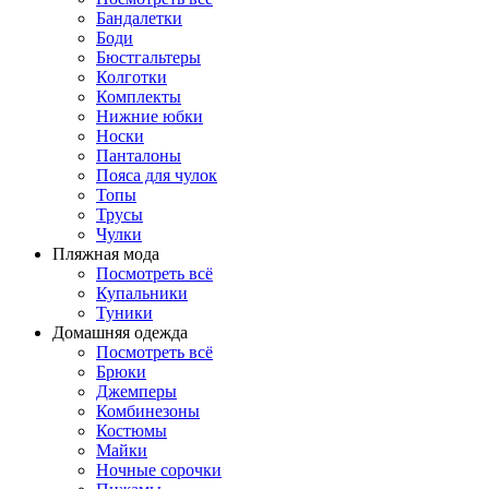
Бандалетки
Боди
Бюстгальтеры
Колготки
Комплекты
Нижние юбки
Носки
Панталоны
Поясa для чулок
Топы
Трусы
Чулки
Пляжная мода
Посмотреть всё
Купальники
Туники
Домашняя одежда
Посмотреть всё
Брюки
Джемперы
Комбинезоны
Костюмы
Майки
Ночные сорочки