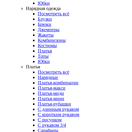
Юбки
Нарядная одежда
Посмотреть всё
Блузки
Брюки
Джемперы
Жакеты
Комбинезоны
Костюмы
Платья
Топы
Юбки
Платья
Посмотреть всё
Нарядные
Платья-комбинации
Платья-макси
Платья-миди
Платья-мини
Платья-рубашки
С длинным рукавом
С коротким рукавом
С рисунком
С рукавом 3/4
Сарафаны