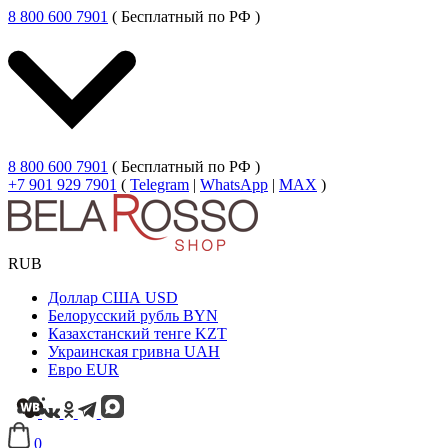
8 800 600 7901
( Бесплатный по РФ )
8 800 600 7901
( Бесплатный по РФ )
+7 901 929 7901
(
Telegram
|
WhatsApp
|
MAX
)
RUB
Доллар США
USD
Белорусский рубль
BYN
Казахстанский тенге
KZT
Украинская гривна
UAH
Евро
EUR
0