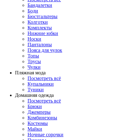
Бандалетки
Боди
Бюстгальтеры
Колготки
Комплекты
Нижние юбки
Носки
Панталоны
Поясa для чулок
Топы
Трусы
Чулки
Пляжная мода
Посмотреть всё
Купальники
Туники
Домашняя одежда
Посмотреть всё
Брюки
Джемперы
Комбинезоны
Костюмы
Майки
Ночные сорочки