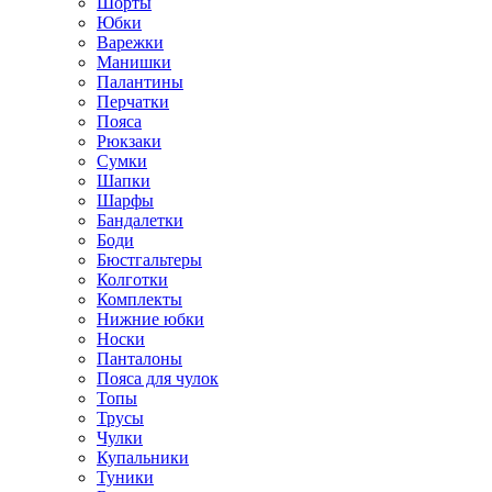
Шорты
Юбки
Варежки
Манишки
Палантины
Перчатки
Пояса
Рюкзаки
Сумки
Шапки
Шарфы
Бандалетки
Боди
Бюстгальтеры
Колготки
Комплекты
Нижние юбки
Носки
Панталоны
Поясa для чулок
Топы
Трусы
Чулки
Купальники
Туники