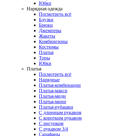
Юбки
Нарядная одежда
Посмотреть всё
Блузки
Брюки
Джемперы
Жакеты
Комбинезоны
Костюмы
Платья
Топы
Юбки
Платья
Посмотреть всё
Нарядные
Платья-комбинации
Платья-макси
Платья-миди
Платья-мини
Платья-рубашки
С длинным рукавом
С коротким рукавом
С рисунком
С рукавом 3/4
Сарафаны