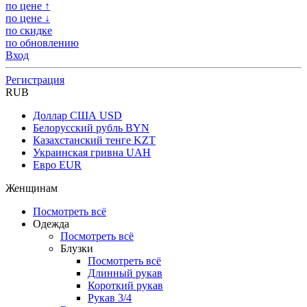
по цене ↑
по цене ↓
по скидке
по обновлению
Вход
Регистрация
RUB
Доллар США
USD
Белорусский рубль
BYN
Казахстанский тенге
KZT
Украинская гривна
UAH
Евро
EUR
Женщинам
Посмотреть всё
Одежда
Посмотреть всё
Блузки
Посмотреть всё
Длинный рукав
Короткий рукав
Рукав 3/4