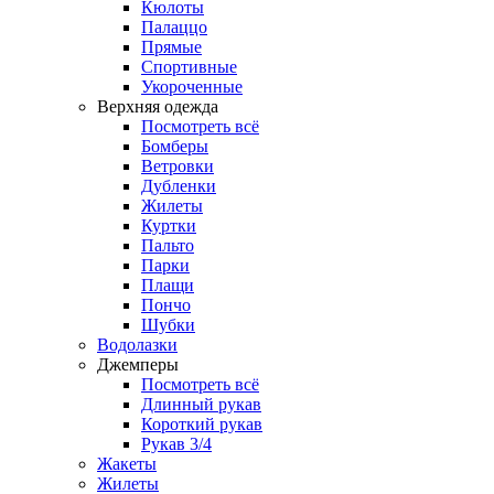
Кюлоты
Палаццо
Прямые
Спортивные
Укороченные
Верхняя одежда
Посмотреть всё
Бомберы
Ветровки
Дубленки
Жилеты
Куртки
Пальто
Парки
Плащи
Пончо
Шубки
Водолазки
Джемперы
Посмотреть всё
Длинный рукав
Короткий рукав
Рукав 3/4
Жакеты
Жилеты