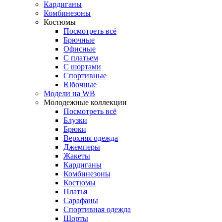
Кардиганы
Комбинезоны
Костюмы
Посмотреть всё
Брючные
Офисные
С платьем
С шортами
Спортивные
Юбочные
Модели на WB
Молодежные коллекции
Посмотреть всё
Блузки
Брюки
Верхняя одежда
Джемперы
Жакеты
Кардиганы
Комбинезоны
Костюмы
Платья
Сарафаны
Спортивная одежда
Шорты