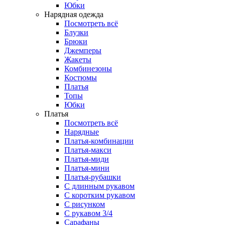
Юбки
Нарядная одежда
Посмотреть всё
Блузки
Брюки
Джемперы
Жакеты
Комбинезоны
Костюмы
Платья
Топы
Юбки
Платья
Посмотреть всё
Нарядные
Платья-комбинации
Платья-макси
Платья-миди
Платья-мини
Платья-рубашки
С длинным рукавом
С коротким рукавом
С рисунком
С рукавом 3/4
Сарафаны