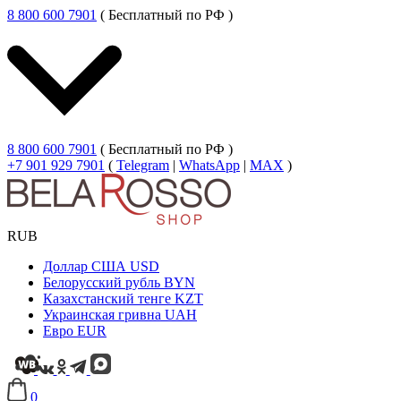
8 800 600 7901
( Бесплатный по РФ )
8 800 600 7901
( Бесплатный по РФ )
+7 901 929 7901
(
Telegram
|
WhatsApp
|
MAX
)
RUB
Доллар США
USD
Белорусский рубль
BYN
Казахстанский тенге
KZT
Украинская гривна
UAH
Евро
EUR
0