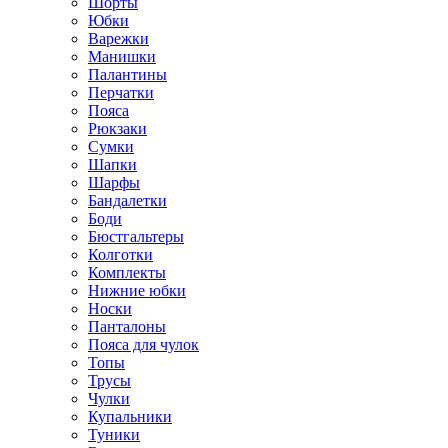
Шорты
Юбки
Варежки
Манишки
Палантины
Перчатки
Пояса
Рюкзаки
Сумки
Шапки
Шарфы
Бандалетки
Боди
Бюстгальтеры
Колготки
Комплекты
Нижние юбки
Носки
Панталоны
Поясa для чулок
Топы
Трусы
Чулки
Купальники
Туники