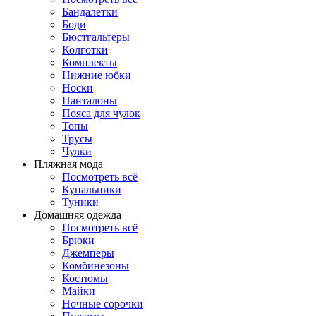
Бандалетки
Боди
Бюстгальтеры
Колготки
Комплекты
Нижние юбки
Носки
Панталоны
Поясa для чулок
Топы
Трусы
Чулки
Пляжная мода
Посмотреть всё
Купальники
Туники
Домашняя одежда
Посмотреть всё
Брюки
Джемперы
Комбинезоны
Костюмы
Майки
Ночные сорочки