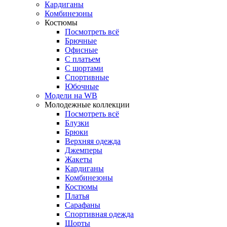
Кардиганы
Комбинезоны
Костюмы
Посмотреть всё
Брючные
Офисные
С платьем
С шортами
Спортивные
Юбочные
Модели на WB
Молодежные коллекции
Посмотреть всё
Блузки
Брюки
Верхняя одежда
Джемперы
Жакеты
Кардиганы
Комбинезоны
Костюмы
Платья
Сарафаны
Спортивная одежда
Шорты