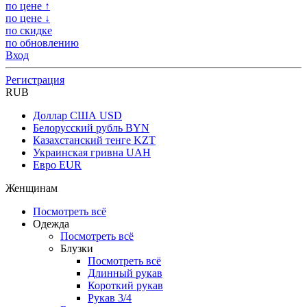
по цене ↑
по цене ↓
по скидке
по обновлению
Вход
Регистрация
RUB
Доллар США
USD
Белорусский рубль
BYN
Казахстанский тенге
KZT
Украинская гривна
UAH
Евро
EUR
Женщинам
Посмотреть всё
Одежда
Посмотреть всё
Блузки
Посмотреть всё
Длинный рукав
Короткий рукав
Рукав 3/4