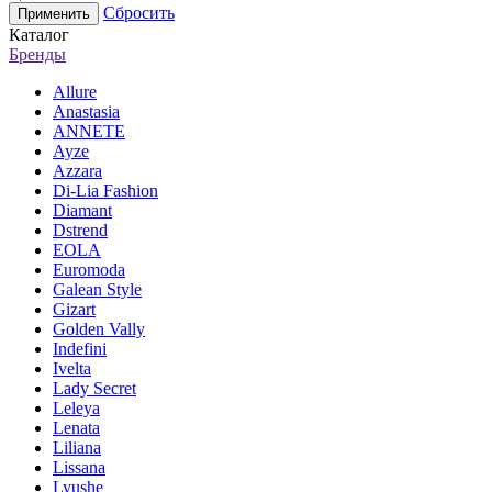
Сбросить
Каталог
Бренды
Allure
Anastasia
ANNETE
Ayze
Azzara
Di-Lia Fashion
Diamant
Dstrend
EOLA
Euromoda
Galean Style
Gizart
Golden Vally
Indefini
Ivelta
Lady Secret
Leleya
Lenata
Liliana
Lissana
Lyushe