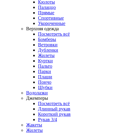
Кюлоты
Палаццо
Прямые
Спортивные
Укороченные
Верхняя одежда
Посмотреть всё
Бомберы
Ветровки
Дубленки
Жилеты
Куртки
Пальто
Парки
Плащи
Пончо
Шубки
Водолазки
Джемперы
Посмотреть всё
Длинный рукав
Короткий рукав
Рукав 3/4
Жакеты
Жилеты