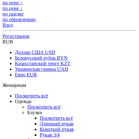
по цене ↑
по цене ↓
по скидке
по обновлению
Вход
Регистрация
RUB
Доллар США
USD
Белорусский рубль
BYN
Казахстанский тенге
KZT
Украинская гривна
UAH
Евро
EUR
Женщинам
Посмотреть всё
Одежда
Посмотреть всё
Блузки
Посмотреть всё
Длинный рукав
Короткий рукав
Рукав 3/4