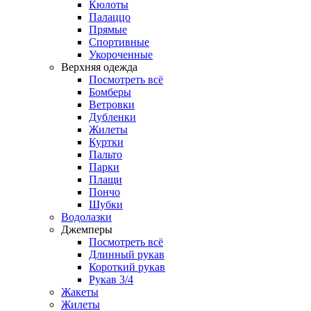
Кюлоты
Палаццо
Прямые
Спортивные
Укороченные
Верхняя одежда
Посмотреть всё
Бомберы
Ветровки
Дубленки
Жилеты
Куртки
Пальто
Парки
Плащи
Пончо
Шубки
Водолазки
Джемперы
Посмотреть всё
Длинный рукав
Короткий рукав
Рукав 3/4
Жакеты
Жилеты