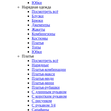
Юбки
Нарядная одежда
Посмотреть всё
Блузки
Брюки
Джемперы
Жакеты
Комбинезоны
Костюмы
Платья
Топы
Юбки
Платья
Посмотреть всё
Нарядные
Платья-комбинации
Платья-макси
Платья-миди
Платья-мини
Платья-рубашки
С длинным рукавом
С коротким рукавом
С рисунком
С рукавом 3/4
Сарафаны