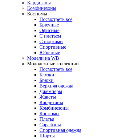
Кардиганы
Комбинезоны
Костюмы
Посмотреть всё
Брючные
Офисные
С платьем
С шортами
Спортивные
Юбочные
Модели на WB
Молодежные коллекции
Посмотреть всё
Блузки
Брюки
Верхняя одежда
Джемперы
Жакеты
Кардиганы
Комбинезоны
Костюмы
Платья
Сарафаны
Спортивная одежда
Шорты