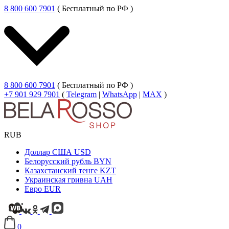
8 800 600 7901
( Бесплатный по РФ )
8 800 600 7901
( Бесплатный по РФ )
+7 901 929 7901
(
Telegram
|
WhatsApp
|
MAX
)
RUB
Доллар США
USD
Белорусский рубль
BYN
Казахстанский тенге
KZT
Украинская гривна
UAH
Евро
EUR
0