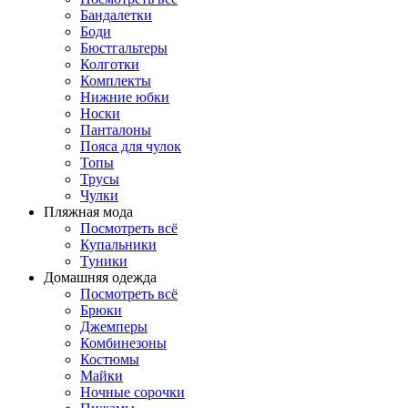
Бандалетки
Боди
Бюстгальтеры
Колготки
Комплекты
Нижние юбки
Носки
Панталоны
Поясa для чулок
Топы
Трусы
Чулки
Пляжная мода
Посмотреть всё
Купальники
Туники
Домашняя одежда
Посмотреть всё
Брюки
Джемперы
Комбинезоны
Костюмы
Майки
Ночные сорочки