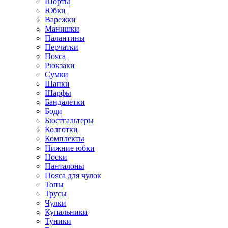
Шорты
Юбки
Варежки
Манишки
Палантины
Перчатки
Пояса
Рюкзаки
Сумки
Шапки
Шарфы
Бандалетки
Боди
Бюстгальтеры
Колготки
Комплекты
Нижние юбки
Носки
Панталоны
Поясa для чулок
Топы
Трусы
Чулки
Купальники
Туники