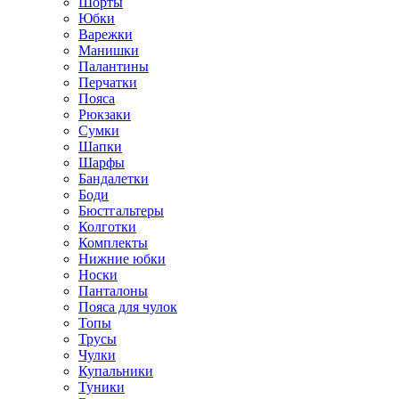
Шорты
Юбки
Варежки
Манишки
Палантины
Перчатки
Пояса
Рюкзаки
Сумки
Шапки
Шарфы
Бандалетки
Боди
Бюстгальтеры
Колготки
Комплекты
Нижние юбки
Носки
Панталоны
Поясa для чулок
Топы
Трусы
Чулки
Купальники
Туники