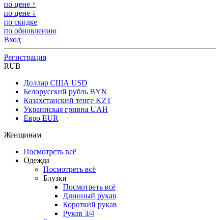
по цене ↑
по цене ↓
по скидке
по обновлению
Вход
Регистрация
RUB
Доллар США
USD
Белорусский рубль
BYN
Казахстанский тенге
KZT
Украинская гривна
UAH
Евро
EUR
Женщинам
Посмотреть всё
Одежда
Посмотреть всё
Блузки
Посмотреть всё
Длинный рукав
Короткий рукав
Рукав 3/4