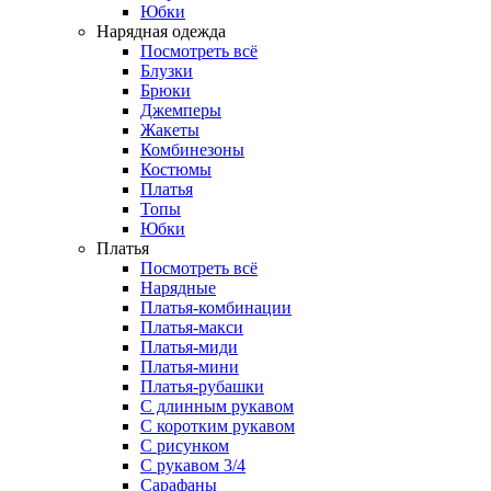
Юбки
Нарядная одежда
Посмотреть всё
Блузки
Брюки
Джемперы
Жакеты
Комбинезоны
Костюмы
Платья
Топы
Юбки
Платья
Посмотреть всё
Нарядные
Платья-комбинации
Платья-макси
Платья-миди
Платья-мини
Платья-рубашки
С длинным рукавом
С коротким рукавом
С рисунком
С рукавом 3/4
Сарафаны