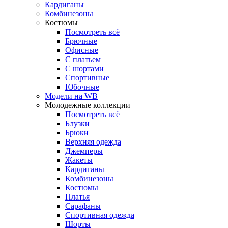
Кардиганы
Комбинезоны
Костюмы
Посмотреть всё
Брючные
Офисные
С платьем
С шортами
Спортивные
Юбочные
Модели на WB
Молодежные коллекции
Посмотреть всё
Блузки
Брюки
Верхняя одежда
Джемперы
Жакеты
Кардиганы
Комбинезоны
Костюмы
Платья
Сарафаны
Спортивная одежда
Шорты