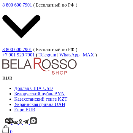
8 800 600 7901
( Бесплатный по РФ )
8 800 600 7901
( Бесплатный по РФ )
+7 901 929 7901
(
Telegram
|
WhatsApp
|
MAX
)
RUB
Доллар США
USD
Белорусский рубль
BYN
Казахстанский тенге
KZT
Украинская гривна
UAH
Евро
EUR
0