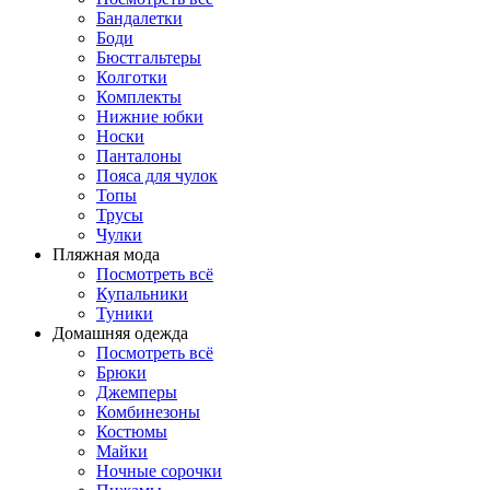
Бандалетки
Боди
Бюстгальтеры
Колготки
Комплекты
Нижние юбки
Носки
Панталоны
Поясa для чулок
Топы
Трусы
Чулки
Пляжная мода
Посмотреть всё
Купальники
Туники
Домашняя одежда
Посмотреть всё
Брюки
Джемперы
Комбинезоны
Костюмы
Майки
Ночные сорочки