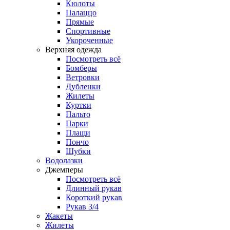
Кюлоты
Палаццо
Прямые
Спортивные
Укороченные
Верхняя одежда
Посмотреть всё
Бомберы
Ветровки
Дубленки
Жилеты
Куртки
Пальто
Парки
Плащи
Пончо
Шубки
Водолазки
Джемперы
Посмотреть всё
Длинный рукав
Короткий рукав
Рукав 3/4
Жакеты
Жилеты