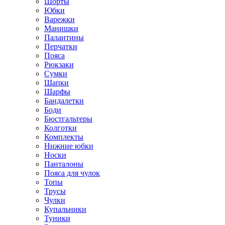
Шорты
Юбки
Варежки
Манишки
Палантины
Перчатки
Пояса
Рюкзаки
Сумки
Шапки
Шарфы
Бандалетки
Боди
Бюстгальтеры
Колготки
Комплекты
Нижние юбки
Носки
Панталоны
Поясa для чулок
Топы
Трусы
Чулки
Купальники
Туники