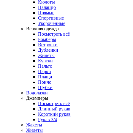
Кюлоты
Палаццо
Прямые
Спортивные
Укороченные
Верхняя одежда
Посмотреть всё
Бомберы
Ветровки
Дубленки
Жилеты
Куртки
Пальто
Парки
Плащи
Пончо
Шубки
Водолазки
Джемперы
Посмотреть всё
Длинный рукав
Короткий рукав
Рукав 3/4
Жакеты
Жилеты