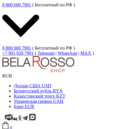
8 800 600 7901
( Бесплатный по РФ )
8 800 600 7901
( Бесплатный по РФ )
+7 901 929 7901
(
Telegram
|
WhatsApp
|
MAX
)
RUB
Доллар США
USD
Белорусский рубль
BYN
Казахстанский тенге
KZT
Украинская гривна
UAH
Евро
EUR
0