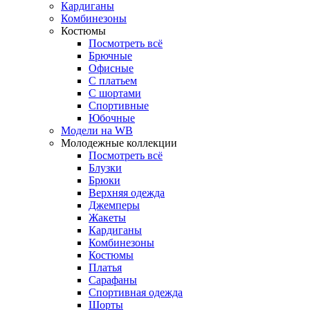
Кардиганы
Комбинезоны
Костюмы
Посмотреть всё
Брючные
Офисные
С платьем
С шортами
Спортивные
Юбочные
Модели на WB
Молодежные коллекции
Посмотреть всё
Блузки
Брюки
Верхняя одежда
Джемперы
Жакеты
Кардиганы
Комбинезоны
Костюмы
Платья
Сарафаны
Спортивная одежда
Шорты