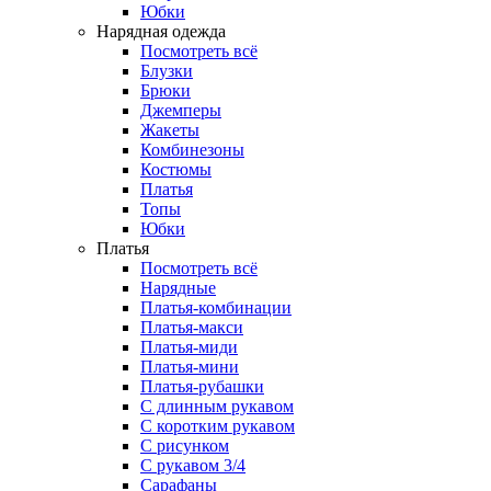
Юбки
Нарядная одежда
Посмотреть всё
Блузки
Брюки
Джемперы
Жакеты
Комбинезоны
Костюмы
Платья
Топы
Юбки
Платья
Посмотреть всё
Нарядные
Платья-комбинации
Платья-макси
Платья-миди
Платья-мини
Платья-рубашки
С длинным рукавом
С коротким рукавом
С рисунком
С рукавом 3/4
Сарафаны