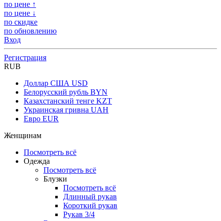
по цене ↑
по цене ↓
по скидке
по обновлению
Вход
Регистрация
RUB
Доллар США
USD
Белорусский рубль
BYN
Казахстанский тенге
KZT
Украинская гривна
UAH
Евро
EUR
Женщинам
Посмотреть всё
Одежда
Посмотреть всё
Блузки
Посмотреть всё
Длинный рукав
Короткий рукав
Рукав 3/4