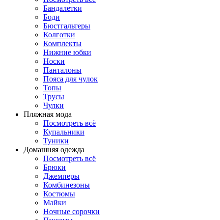
Бандалетки
Боди
Бюстгальтеры
Колготки
Комплекты
Нижние юбки
Носки
Панталоны
Поясa для чулок
Топы
Трусы
Чулки
Пляжная мода
Посмотреть всё
Купальники
Туники
Домашняя одежда
Посмотреть всё
Брюки
Джемперы
Комбинезоны
Костюмы
Майки
Ночные сорочки