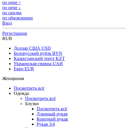
по цене ↑
по цене ↓
по скидке
по обновлению
Вход
Регистрация
RUB
Доллар США
USD
Белорусский рубль
BYN
Казахстанский тенге
KZT
Украинская гривна
UAH
Евро
EUR
Женщинам
Посмотреть всё
Одежда
Посмотреть всё
Блузки
Посмотреть всё
Длинный рукав
Короткий рукав
Рукав 3/4