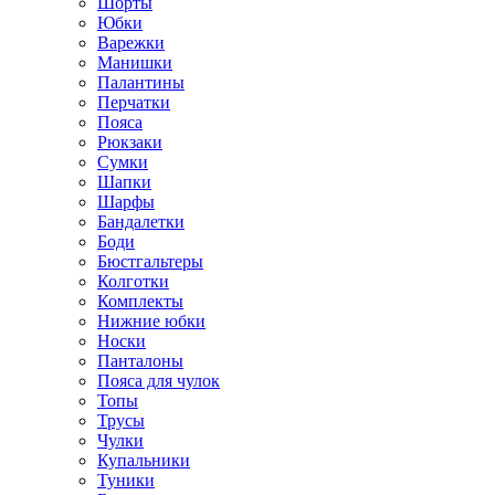
Шорты
Юбки
Варежки
Манишки
Палантины
Перчатки
Пояса
Рюкзаки
Сумки
Шапки
Шарфы
Бандалетки
Боди
Бюстгальтеры
Колготки
Комплекты
Нижние юбки
Носки
Панталоны
Поясa для чулок
Топы
Трусы
Чулки
Купальники
Туники