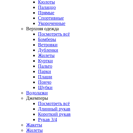
Кюлоты
Палаццо
Прямые
Спортивные
Укороченные
Верхняя одежда
Посмотреть всё
Бомберы
Ветровки
Дубленки
Жилеты
Куртки
Пальто
Парки
Плащи
Пончо
Шубки
Водолазки
Джемперы
Посмотреть всё
Длинный рукав
Короткий рукав
Рукав 3/4
Жакеты
Жилеты