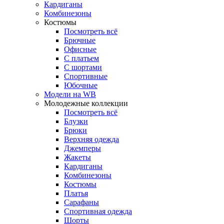
Кардиганы
Комбинезоны
Костюмы
Посмотреть всё
Брючные
Офисные
С платьем
С шортами
Спортивные
Юбочные
Модели на WB
Молодежные коллекции
Посмотреть всё
Блузки
Брюки
Верхняя одежда
Джемперы
Жакеты
Кардиганы
Комбинезоны
Костюмы
Платья
Сарафаны
Спортивная одежда
Шорты