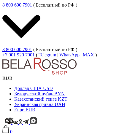
8 800 600 7901
( Бесплатный по РФ )
8 800 600 7901
( Бесплатный по РФ )
+7 901 929 7901
(
Telegram
|
WhatsApp
|
MAX
)
RUB
Доллар США
USD
Белорусский рубль
BYN
Казахстанский тенге
KZT
Украинская гривна
UAH
Евро
EUR
0