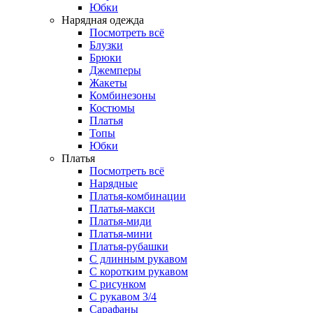
Юбки
Нарядная одежда
Посмотреть всё
Блузки
Брюки
Джемперы
Жакеты
Комбинезоны
Костюмы
Платья
Топы
Юбки
Платья
Посмотреть всё
Нарядные
Платья-комбинации
Платья-макси
Платья-миди
Платья-мини
Платья-рубашки
С длинным рукавом
С коротким рукавом
С рисунком
С рукавом 3/4
Сарафаны