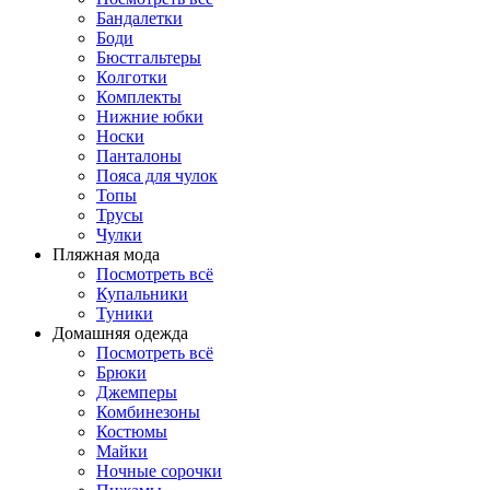
Бандалетки
Боди
Бюстгальтеры
Колготки
Комплекты
Нижние юбки
Носки
Панталоны
Поясa для чулок
Топы
Трусы
Чулки
Пляжная мода
Посмотреть всё
Купальники
Туники
Домашняя одежда
Посмотреть всё
Брюки
Джемперы
Комбинезоны
Костюмы
Майки
Ночные сорочки