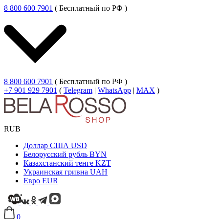
8 800 600 7901
( Бесплатный по РФ )
8 800 600 7901
( Бесплатный по РФ )
+7 901 929 7901
(
Telegram
|
WhatsApp
|
MAX
)
RUB
Доллар США
USD
Белорусский рубль
BYN
Казахстанский тенге
KZT
Украинская гривна
UAH
Евро
EUR
0