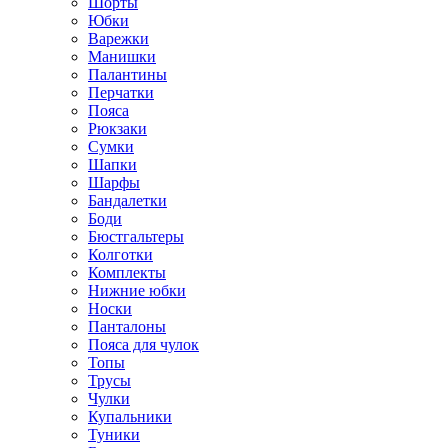
Шорты
Юбки
Варежки
Манишки
Палантины
Перчатки
Пояса
Рюкзаки
Сумки
Шапки
Шарфы
Бандалетки
Боди
Бюстгальтеры
Колготки
Комплекты
Нижние юбки
Носки
Панталоны
Поясa для чулок
Топы
Трусы
Чулки
Купальники
Туники