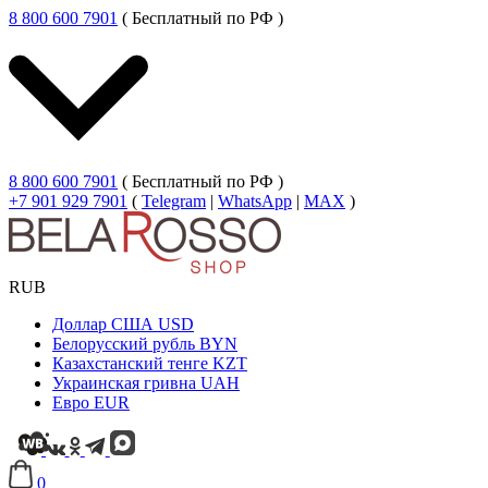
8 800 600 7901
( Бесплатный по РФ )
8 800 600 7901
( Бесплатный по РФ )
+7 901 929 7901
(
Telegram
|
WhatsApp
|
MAX
)
RUB
Доллар США
USD
Белорусский рубль
BYN
Казахстанский тенге
KZT
Украинская гривна
UAH
Евро
EUR
0