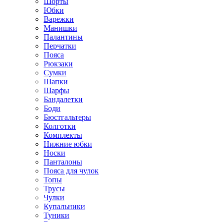
Шорты
Юбки
Варежки
Манишки
Палантины
Перчатки
Пояса
Рюкзаки
Сумки
Шапки
Шарфы
Бандалетки
Боди
Бюстгальтеры
Колготки
Комплекты
Нижние юбки
Носки
Панталоны
Поясa для чулок
Топы
Трусы
Чулки
Купальники
Туники