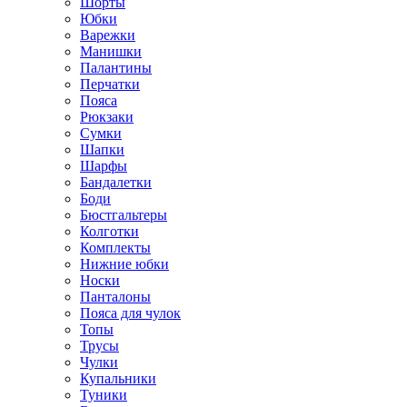
Шорты
Юбки
Варежки
Манишки
Палантины
Перчатки
Пояса
Рюкзаки
Сумки
Шапки
Шарфы
Бандалетки
Боди
Бюстгальтеры
Колготки
Комплекты
Нижние юбки
Носки
Панталоны
Поясa для чулок
Топы
Трусы
Чулки
Купальники
Туники