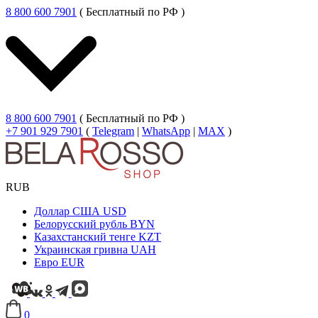
8 800 600 7901
( Бесплатный по РФ )
8 800 600 7901
( Бесплатный по РФ )
+7 901 929 7901
(
Telegram
|
WhatsApp
|
MAX
)
RUB
Доллар США
USD
Белорусский рубль
BYN
Казахстанский тенге
KZT
Украинская гривна
UAH
Евро
EUR
0