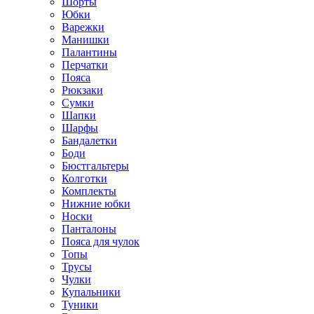
Шорты
Юбки
Варежки
Манишки
Палантины
Перчатки
Пояса
Рюкзаки
Сумки
Шапки
Шарфы
Бандалетки
Боди
Бюстгальтеры
Колготки
Комплекты
Нижние юбки
Носки
Панталоны
Поясa для чулок
Топы
Трусы
Чулки
Купальники
Туники