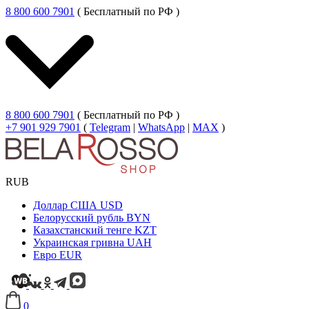
8 800 600 7901
( Бесплатный по РФ )
8 800 600 7901
( Бесплатный по РФ )
+7 901 929 7901
(
Telegram
|
WhatsApp
|
MAX
)
RUB
Доллар США
USD
Белорусский рубль
BYN
Казахстанский тенге
KZT
Украинская гривна
UAH
Евро
EUR
0