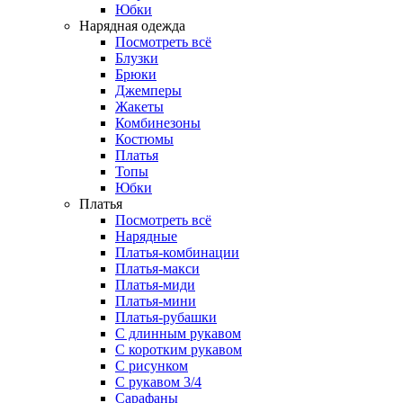
Юбки
Нарядная одежда
Посмотреть всё
Блузки
Брюки
Джемперы
Жакеты
Комбинезоны
Костюмы
Платья
Топы
Юбки
Платья
Посмотреть всё
Нарядные
Платья-комбинации
Платья-макси
Платья-миди
Платья-мини
Платья-рубашки
С длинным рукавом
С коротким рукавом
С рисунком
С рукавом 3/4
Сарафаны