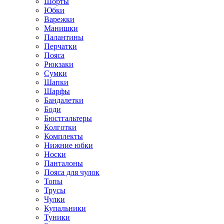
Шорты
Юбки
Варежки
Манишки
Палантины
Перчатки
Пояса
Рюкзаки
Сумки
Шапки
Шарфы
Бандалетки
Боди
Бюстгальтеры
Колготки
Комплекты
Нижние юбки
Носки
Панталоны
Поясa для чулок
Топы
Трусы
Чулки
Купальники
Туники