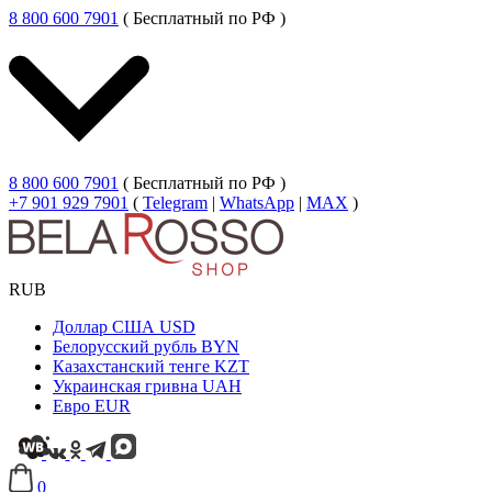
8 800 600 7901
( Бесплатный по РФ )
8 800 600 7901
( Бесплатный по РФ )
+7 901 929 7901
(
Telegram
|
WhatsApp
|
MAX
)
RUB
Доллар США
USD
Белорусский рубль
BYN
Казахстанский тенге
KZT
Украинская гривна
UAH
Евро
EUR
0