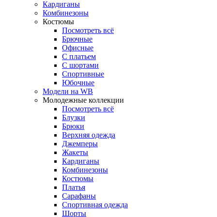
Кардиганы
Комбинезоны
Костюмы
Посмотреть всё
Брючные
Офисные
С платьем
С шортами
Спортивные
Юбочные
Модели на WB
Молодежные коллекции
Посмотреть всё
Блузки
Брюки
Верхняя одежда
Джемперы
Жакеты
Кардиганы
Комбинезоны
Костюмы
Платья
Сарафаны
Спортивная одежда
Шорты