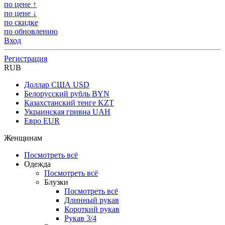
по цене ↑
по цене ↓
по скидке
по обновлению
Вход
Регистрация
RUB
Доллар США
USD
Белорусский рубль
BYN
Казахстанский тенге
KZT
Украинская гривна
UAH
Евро
EUR
Женщинам
Посмотреть всё
Одежда
Посмотреть всё
Блузки
Посмотреть всё
Длинный рукав
Короткий рукав
Рукав 3/4