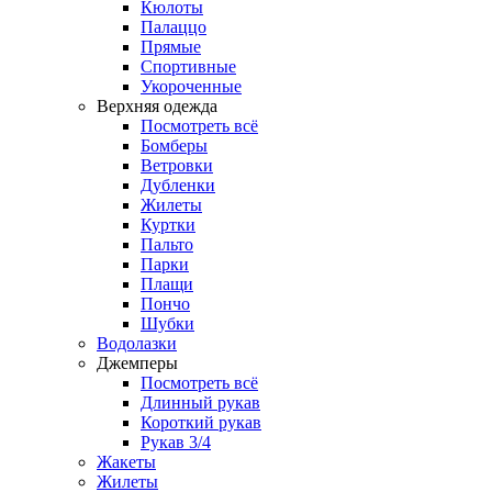
Кюлоты
Палаццо
Прямые
Спортивные
Укороченные
Верхняя одежда
Посмотреть всё
Бомберы
Ветровки
Дубленки
Жилеты
Куртки
Пальто
Парки
Плащи
Пончо
Шубки
Водолазки
Джемперы
Посмотреть всё
Длинный рукав
Короткий рукав
Рукав 3/4
Жакеты
Жилеты